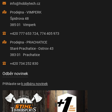
info@hobbytech.cz
Prodejna - VIMPERK
Špidrova 48
385 01 Vimperk
+420 777 653 724, 774 405 973
Prodejna - PRACHATICE
Staré Prachatice - Ostrov 43
383 01 Prachatice
+420 734 252 830
Odběr novinek
Přihlaste se
k odběru novinek