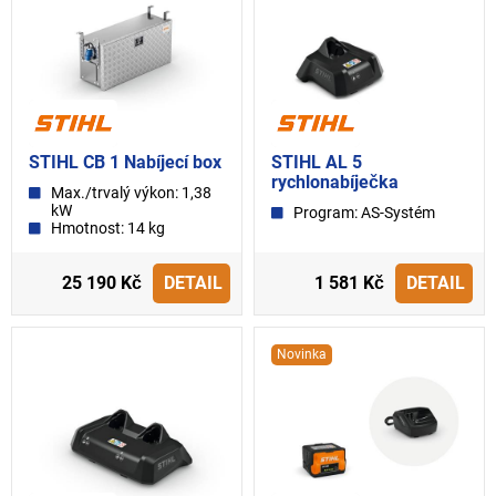
STIHL CB 1 Nabíjecí box
STIHL AL 5
rychlonabíječka
Max./trvalý výkon: 1,38
kW
Program: AS-Systém
Hmotnost: 14 kg
25 190 Kč
DETAIL
1 581 Kč
DETAIL
Novinka