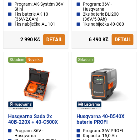
Program: AK-Systém 36V
Program: 36V -
Stihl
Husqvarna
1ks baterie AK 10
2ks baterie BLi200
(36V/2,0Ah)
(36V/5,0Ah)
1ks nabíječka AL 101
1ks nabíječka 40-C80
2 990 Kč
DETAIL
6 490 Kč
DETAIL
Skladem
Novinka
Skladem
Husqvarna Sada 2x
Husqvarna 40-B540X
40B-220X + 40-C500X
baterie PROFI
Program: 36V -
Program: 36V PROFI
Husqvarna
Kapacita: 15,0 Ah