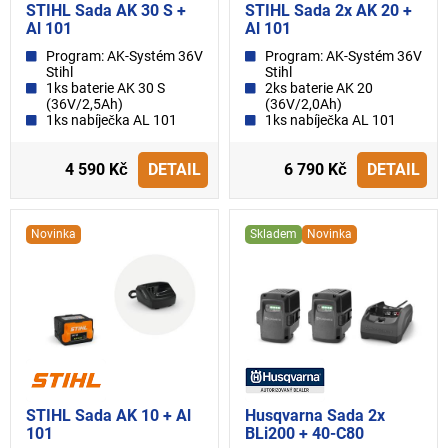
STIHL Sada AK 30 S +
STIHL Sada 2x AK 20 +
Al 101
Al 101
Program: AK-Systém 36V
Program: AK-Systém 36V
Stihl
Stihl
1ks baterie AK 30 S
2ks baterie AK 20
(36V/2,5Ah)
(36V/2,0Ah)
1ks nabíječka AL 101
1ks nabíječka AL 101
4 590 Kč
DETAIL
6 790 Kč
DETAIL
Novinka
Skladem
Novinka
STIHL Sada AK 10 + Al
Husqvarna Sada 2x
101
BLi200 + 40-C80