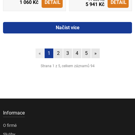
1 060 Kč
DETAIL
DETAIL
5 941 Kč
Načíst více
«
1
2
3
4
5
»
Strana 1 z 5, celkem záznamů 94
Informace
O firmě
Služby