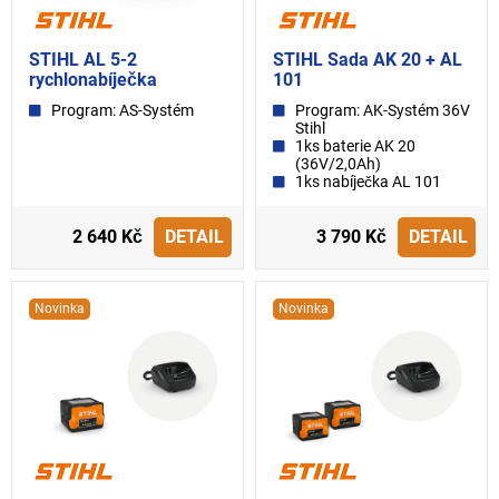
STIHL AL 5-2
STIHL Sada AK 20 + AL
rychlonabíječka
101
Program: AS-Systém
Program: AK-Systém 36V
Stihl
1ks baterie AK 20
(36V/2,0Ah)
1ks nabíječka AL 101
2 640 Kč
DETAIL
3 790 Kč
DETAIL
Novinka
Novinka