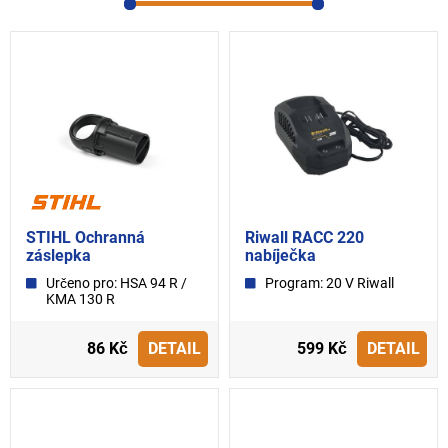
STIHL Ochranná
Riwall RACC 220
záslepka
nabíječka
Určeno pro: HSA 94 R /
Program: 20 V Riwall
KMA 130 R
86 Kč
DETAIL
599 Kč
DETAIL