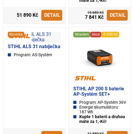
máte za 1,-Kč!
15 680 Kč
51 890 Kč
DETAIL
DETAIL
7 841 Kč
Novinka
Skladem
Akce
-5 939 Kč
STIHL ALS 31 nabíječka
Program: AS-Systém
STIHL AP 200 S baterie
AP-Systém SET+
Program: AP-Systém 36V
Energie akumulátoru:
187 Wh
Kupte 1 baterii a druhou
máte za 1,-Kč!
11 880 Kč