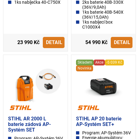
1ks nabíječka 40-C750X
2ks baterie 40B-330X
(36V/9,0Ah)
1ks baterie 40B-540X
(36V/15,0Ah)
1ks nabíjecí box
C1000X4
23 990 Kč
DETAIL
54 990 Kč
DETAIL
Skladem
Akce
-5 039 Kč
Novinka
STIHL AR 2000 L
STIHL AP 20 baterie
baterie zádová AP-
AP-Systém SET+
Systém SET
Program: AP-Systém 36V
Energie akumulátoru:
Program: AP-Systém 36V