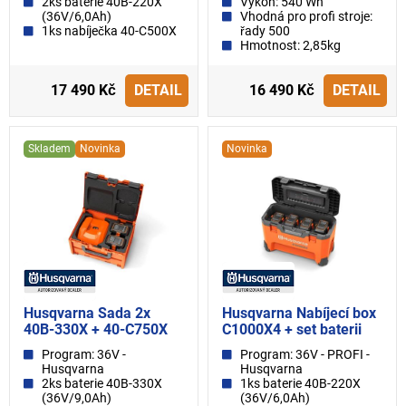
2ks baterie 40B-220X
Výkon: 540 Wh
(36V/6,0Ah)
Vhodná pro profi stroje:
1ks nabíječka 40-C500X
řady 500
Hmotnost: 2,85kg
17 490 Kč
DETAIL
16 490 Kč
DETAIL
Skladem
Novinka
Novinka
Husqvarna Sada 2x
Husqvarna Nabíjecí box
40B-330X + 40-C750X
C1000X4 + set baterii
Program: 36V -
Program: 36V - PROFI -
Husqvarna
Husqvarna
2ks baterie 40B-330X
1ks baterie 40B-220X
(36V/9,0Ah)
(36V/6,0Ah)