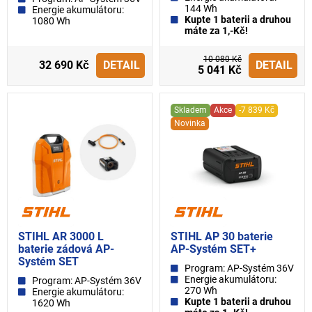
144 Wh
Energie akumulátoru:
Kupte 1 baterii a druhou
1080 Wh
máte za 1,-Kč!
10 080 Kč
32 690 Kč
DETAIL
DETAIL
5 041 Kč
Skladem
Akce
-7 839 Kč
Novinka
STIHL AR 3000 L
STIHL AP 30 baterie
baterie zádová AP-
AP-Systém SET+
Systém SET
Program: AP-Systém 36V
Energie akumulátoru:
Program: AP-Systém 36V
270 Wh
Energie akumulátoru:
Kupte 1 baterii a druhou
1620 Wh