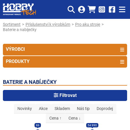
Sortiment
Příslušenství k výrobkům
Pro aku stroje
Baterie a nabíječky
VÝROBCI
PRODUKTY
BATERIE A NABÍJEČKY
Filtrovat
Novinky
Akce
Skladem
Náš tip
Doprodej
Cena ↑
Cena ↓
86
54 990