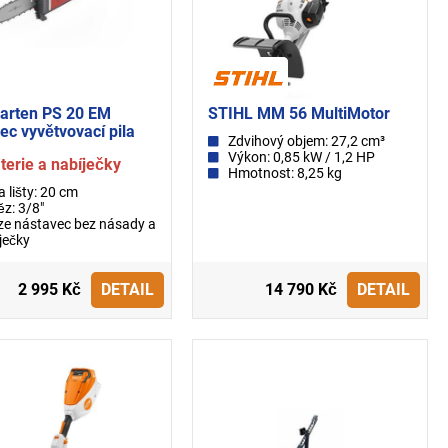
arten PS 20 EM
STIHL MM 56 MultiMotor
ec vyvětvovací pila
Zdvihový objem: 27,2 cm³
Výkon: 0,85 kW / 1,2 HP
terie a nabíječky
Hmotnost: 8,25 kg
a lišty: 20 cm
z: 3/8"
e nástavec bez násady a
ječky
2 995 Kč
DETAIL
14 790 Kč
DETAIL