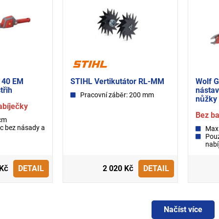
 40 EM
STIHL Vertikutátor RL-MM
Wolf G
třih
nástav
Pracovní záběr: 200 mm
nůžky 
abíječky
Bez ba
 cm
c bez násady a
Max.
Pouz
nabí
 Kč
DETAIL
2 020 Kč
DETAIL
Načíst více