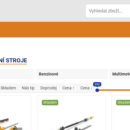
Í STROJE
Benzínové
Multimot
390
Skladem
Náš tip
Doprodej
Cena ↑
Cena ↓
Skladem
Sklade