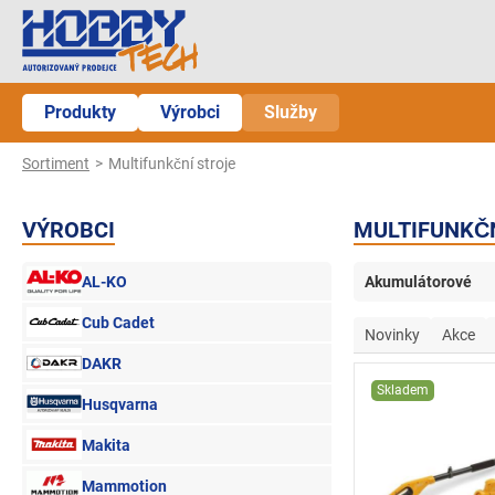
Produkty
Výrobci
Služby
Sortiment
Multifunkční stroje
VÝROBCI
MULTIFUNKČN
AL-KO
Akumulátorové
Cub Cadet
Novinky
Akce
DAKR
Skladem
Husqvarna
Makita
Mammotion