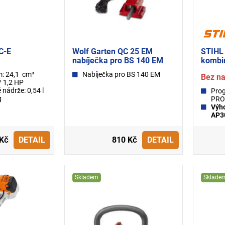
C-E
Wolf Garten QC 25 EM
STIHL
nabíječka pro BS 140 EM
kombi
m: 24,1 cm³
Nabíječka pro BS 140 EM
Bez na
/ 1,2 HP
 nádrže: 0,54 l
Pro
g
PRO
Výho
AP3
 Kč
DETAIL
810 Kč
DETAIL
Skladem
Sklade