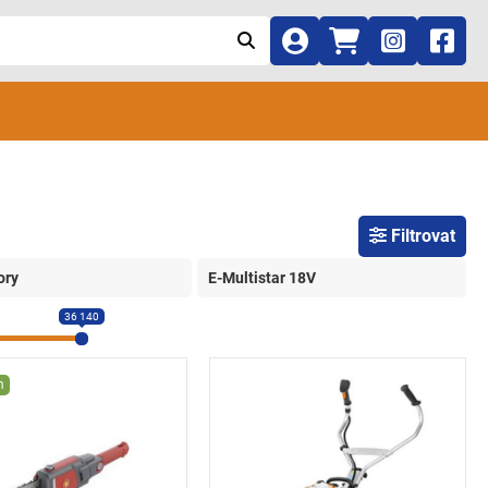
Filtrovat
ory
E-Multistar 18V
36 140
m