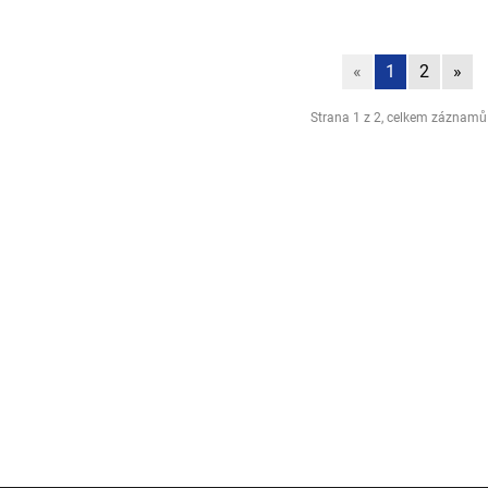
«
1
2
»
Strana 1 z 2, celkem záznamů