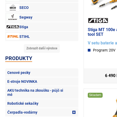
SECO
Segway
Stiga
Stiga MT 100e 
tool SET
STIHL
V setu baterie 
Zobrazit další výrobce
Program: 20V
PRODUKTY
Cenové pecky
6 490
E-stroje NOVINKA
AKU technika na zkoušku - půjč si
mě
Skladem
Robotické sekačky
Čerpadla-vodárny