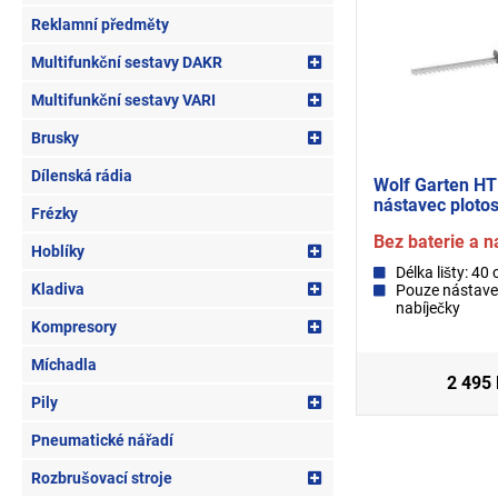
Reklamní předměty
Multifunkční sestavy DAKR
Multifunkční sestavy VARI
Brusky
Dílenská rádia
Wolf Garten HT
nástavec plotos
Frézky
Bez baterie a n
Hoblíky
Délka lišty: 40
Kladiva
Pouze nástave
nabíječky
Kompresory
Míchadla
2 495
Pily
Pneumatické nářadí
Rozbrušovací stroje