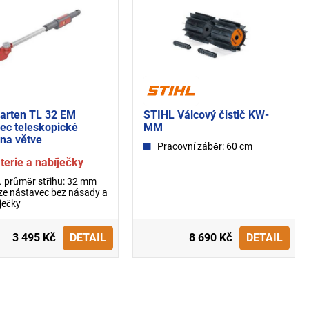
arten TL 32 EM
STIHL Válcový čistič KW-
ec teleskopické
MM
na větve
Pracovní záběr: 60 cm
terie a nabíječky
 průměr střihu: 32 mm
e nástavec bez násady a
ječky
3 495 Kč
DETAIL
8 690 Kč
DETAIL