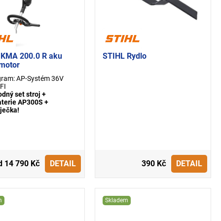
 KMA 200.0 R aku
STIHL Rydlo
motor
gram: AP-Systém 36V
FI
dný set stroj +
terie AP300S +
ječka!
d 14 790 Kč
DETAIL
390 Kč
DETAIL
m
Skladem