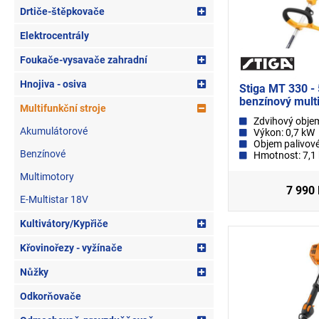
Drtiče-štěpkovače
Elektrocentrály
Foukače-vysavače zahradní
Hnojiva - osiva
Stiga MT 330 - 
benzínový multi
Multifunkční stroje
Zdvihový obje
Akumulátorové
Výkon: 0,7 kW
Objem palivové
Benzínové
Hmotnost: 7,1
Multimotory
7 990
E-Multistar 18V
Kultivátory/Kypřiče
Křovinořezy - vyžínače
Nůžky
Odkorňovače