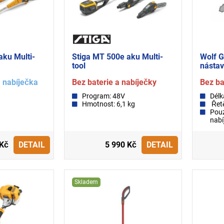
aku Multi-
Stiga MT 500e aku Multi-
Wolf G
tool
nástav
a nabíječka
Bez baterie a nabíječky
Bez ba
Program: 48V
Délk
Hmotnost: 6,1 kg
Řetě
Pouz
nabí
 Kč
DETAIL
5 990 Kč
DETAIL
Skladem