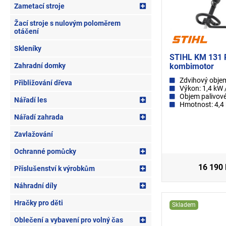
Zametací stroje
Žací stroje s nulovým poloměrem
otáčení
Skleníky
STIHL KM 131 
Zahradní domky
kombimotor
Zdvihový obje
Přibližování dřeva
Výkon: 1,4 kW 
Objem palivové
Nářadí les
Hmotnost: 4,4
Nářadí zahrada
Zavlažování
Ochranné pomůcky
16 190
Příslušenství k výrobkům
Náhradní díly
Hračky pro děti
Skladem
Oblečení a vybavení pro volný čas