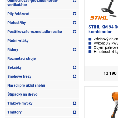
Odmechovač-provzdušňovač-
vertikutátor
Pily řetězové
Plotostřihy
STIHL KM 94 R
kombimotor
Postřikovače-rozmetadlo-rosiče
Zdvihový obje
Půdní vrtáky
Výkon: 0,9 kW 
Objem palivové
Ridery
Hmotnost: 4 k
Rozmetací stroje
Sekačky
13 190
Sněhové frézy
Nářadí pro úklid sněhu
Štípačky na dřevo
Tlakové myčky
Traktory