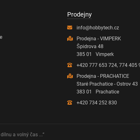
Prodejny
info@hobbytech.cz
se
Prodejna - VIMPERK
Špidrova 48
385 01 Vimperk
+420 777 653 724, 774 405 
Prodejna - PRACHATICE
Staré Prachatice - Ostrov 43
383 01 Prachatice
+420 734 252 830
dílnu a volný čas ...“