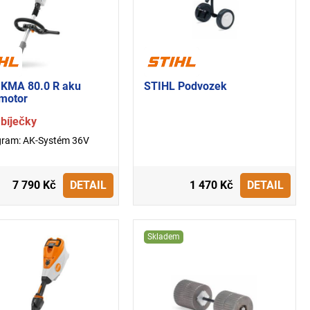
 KMA 80.0 R aku
STIHL Podvozek
motor
bíječky
gram: AK-Systém 36V
7 790 Kč
DETAIL
1 470 Kč
DETAIL
Skladem