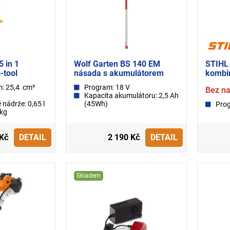
5 in 1
Wolf Garten BS 140 EM
STIHL
-tool
násada s akumulátorem
kombi
m: 25,4 cm³
Program: 18 V
Bez na
Kapacita akumulátoru: 2,5 Ah
 nádrže: 0,65 l
(45Wh)
Pro
 kg
 Kč
DETAIL
2 190 Kč
DETAIL
Skladem