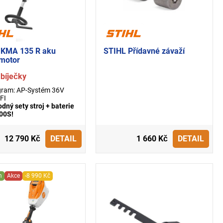
 KMA 135 R aku
STIHL Přídavné závaží
motor
bíječky
gram: AP-Systém 36V
FI
dný sety stroj + baterie
00S!
12 790 Kč
DETAIL
1 660 Kč
DETAIL
m
Akce
-8 990 Kč