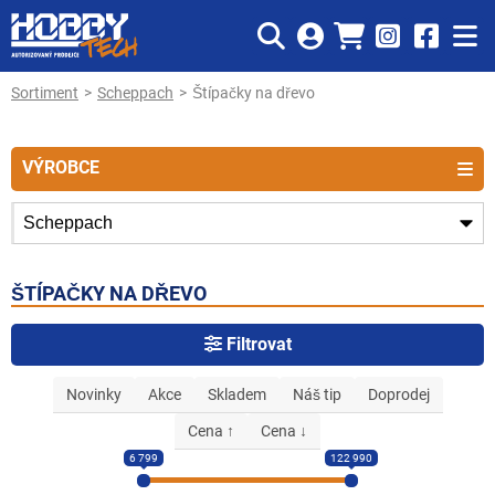
Sortiment
Scheppach
Štípačky na dřevo
VÝROBCE
ŠTÍPAČKY NA DŘEVO
Filtrovat
Novinky
Akce
Skladem
Náš tip
Doprodej
Cena ↑
Cena ↓
6 799
122 990