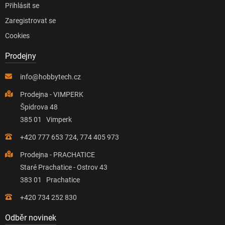
Přihlásit se
Zaregistrovat se
Cookies
Prodejny
info@hobbytech.cz
Prodejna - VIMPERK
Špidrova 48
385 01 Vimperk
+420 777 653 724, 774 405 973
Prodejna - PRACHATICE
Staré Prachatice - Ostrov 43
383 01 Prachatice
+420 734 252 830
Odběr novinek