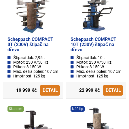
Scheppach COMPACT
Scheppach COMPACT
8T (230V) štípač na
10T (230V) štípač na
dřevo
dřevo
Štípací tlak: 7,95 t
Štípací tlak: 10 t
Motor: 230 V/50 Hz
Motor: 230 V/50 Hz
Příkon: 3 150 W
Příkon: 3 150 W
Max. délka polen: 107 cm
Max. délka polen: 107 cm
Hmotnost: 125 kg
Hmotnost: 125 kg
19 999 Kč
DETAIL
22 999 Kč
DETAIL
Skladem
Náš tip