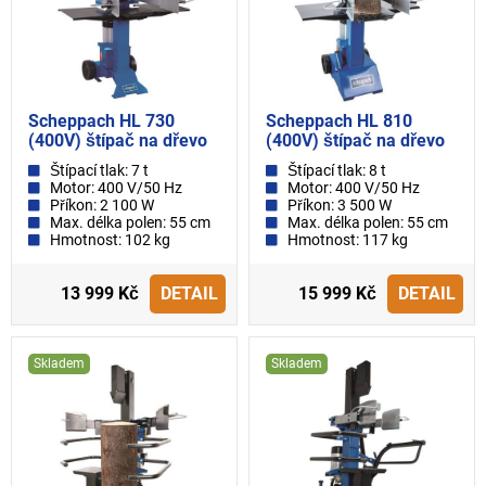
Scheppach HL 730
Scheppach HL 810
(400V) štípač na dřevo
(400V) štípač na dřevo
Štípací tlak: 7 t
Štípací tlak: 8 t
Motor: 400 V/50 Hz
Motor: 400 V/50 Hz
Příkon: 2 100 W
Příkon: 3 500 W
Max. délka polen: 55 cm
Max. délka polen: 55 cm
Hmotnost: 102 kg
Hmotnost: 117 kg
13 999 Kč
DETAIL
15 999 Kč
DETAIL
Skladem
Skladem