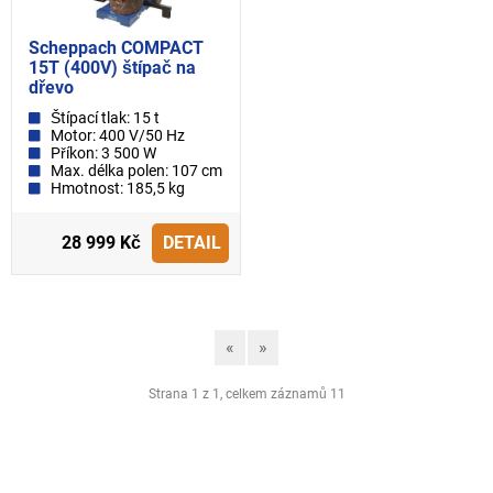
Scheppach COMPACT
15T (400V) štípač na
dřevo
Štípací tlak: 15 t
Motor: 400 V/50 Hz
Příkon: 3 500 W
Max. délka polen: 107 cm
Hmotnost: 185,5 kg
28 999 Kč
DETAIL
«
»
Strana 1 z 1, celkem záznamů 11