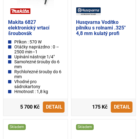
Makita 6827
Husqvarna Vodítko
elektronický vrtací
pilníku s rolnami .325"
šroubovák
4,8 mm kulatý profi
Příkon : 570 W
Otáčky naprázdno : 0 –
2500 min–1
Upínání nástroje 1/4"
Samořezné šrouby do 6
mm
Rychlořezné šrouby do 6
mm
Vhodné pro
sádrokartony
Hmotnost : 1,8 kg
5 700 Kč
DETAIL
175 Kč
DETAIL
Skladem
Skladem