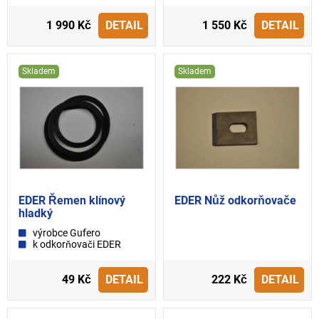
1 990 Kč
DETAIL
1 550 Kč
DETAIL
Skladem
Skladem
EDER Řemen klínový
EDER Nůž odkorňovače
hladký
výrobce Gufero
k odkorňovači EDER
49 Kč
DETAIL
222 Kč
DETAIL