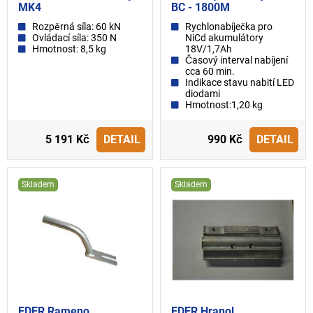
MK4
BC - 1800M
Rozpěrná síla: 60 kN
Rychlonabíječka pro
Ovládací síla: 350 N
NiCd akumulátory
Hmotnost: 8,5 kg
18V/1,7Ah
Časový interval nabíjení
cca 60 min.
Indikace stavu nabití LED
diodami
Hmotnost:1,20 kg
5 191 Kč
DETAIL
990 Kč
DETAIL
Skladem
Skladem
EDER Rameno
EDER Hranol