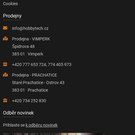
Cookies
Prodejny
info@hobbytech.cz
Prodejna - VIMPERK
Špidrova 48
385 01 Vimperk
+420 777 653 724, 774 405 973
Prodejna - PRACHATICE
Staré Prachatice - Ostrov 43
383 01 Prachatice
+420 734 252 830
Odběr novinek
Přihlaste se
k odběru novinek