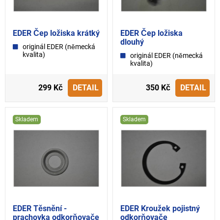
EDER Čep ložiska krátký
EDER Čep ložiska
dlouhý
originál EDER (německá
kvalita)
originál EDER (německá
kvalita)
299 Kč
DETAIL
350 Kč
DETAIL
Skladem
Skladem
EDER Těsnění -
EDER Kroužek pojistný
prachovka odkorňovače
odkorňovače