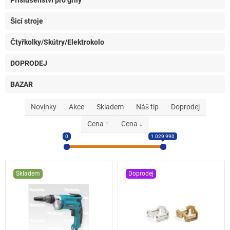
Příslušenství pro grily
Šicí stroje
Čtyřkolky/Skútry/Elektrokolo
DOPRODEJ
BAZAR
Novinky
Akce
Skladem
Náš tip
Doprodej
Cena ↑
Cena ↓
0
1 029 990
Skladem
Doprodej