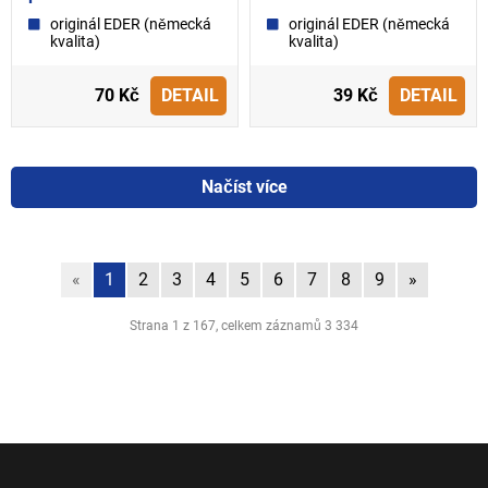
originál EDER (německá
originál EDER (německá
kvalita)
kvalita)
70 Kč
DETAIL
39 Kč
DETAIL
Načíst více
«
1
2
3
4
5
6
7
8
9
»
Strana 1 z 167, celkem záznamů 3 334