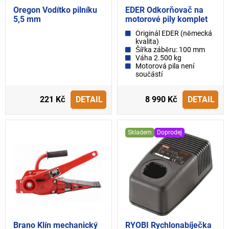
Oregon Vodítko pilníku
EDER Odkorňovač na
5,5 mm
motorové pily komplet
Originál EDER (německá
kvalita)
Šířka záběru: 100 mm
Váha 2.500 kg
Motorová pila není
součástí
221 Kč
DETAIL
8 990 Kč
DETAIL
Skladem
Doprodej
Brano Klín mechanický
RYOBI Rychlonabíječka