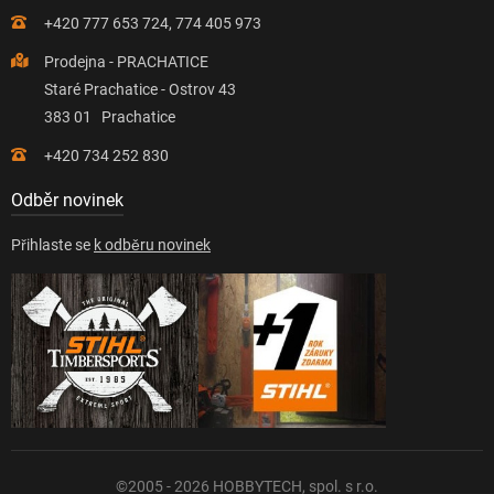
+420 777 653 724, 774 405 973
Prodejna - PRACHATICE
Staré Prachatice - Ostrov 43
383 01 Prachatice
+420 734 252 830
Odběr novinek
Přihlaste se
k odběru novinek
©2005 - 2026 HOBBYTECH, spol. s r.o.