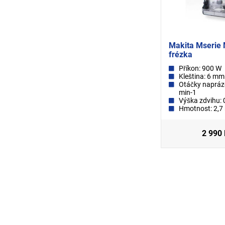
Makita Mserie 
frézka
Příkon: 900 W
Kleština: 6 mm
Otáčky napráz
min-1
Výška zdvihu: 
Hmotnost: 2,7
2 990