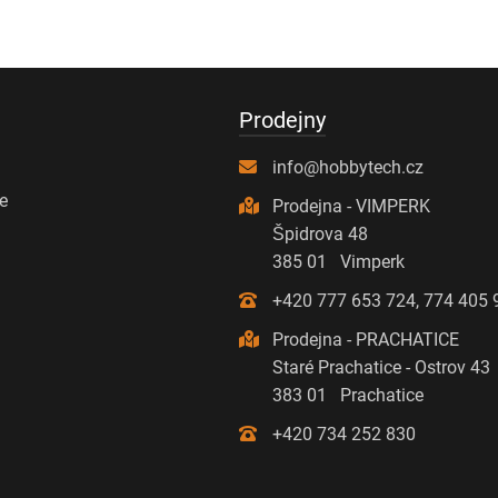
Prodejny
info@hobbytech.cz
se
Prodejna - VIMPERK
Špidrova 48
385 01 Vimperk
+420 777 653 724, 774 405 
Prodejna - PRACHATICE
Staré Prachatice - Ostrov 43
383 01 Prachatice
+420 734 252 830