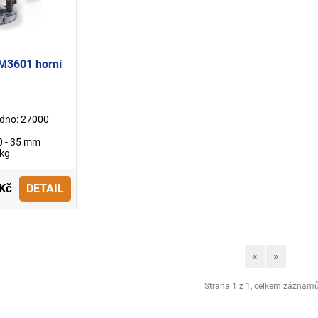
M3601 horní
dno: 27000
0 - 35 mm
 kg
 Kč
DETAIL
«
»
Strana 1 z 1, celkem záznam