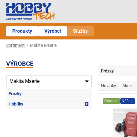
Produkty
Výrobci
Služby
Sortiment
Makita Mserie
VÝROBCE
Frézky
Novinky
Akce
Frézky
Skladem
Náš tip
Hoblíky